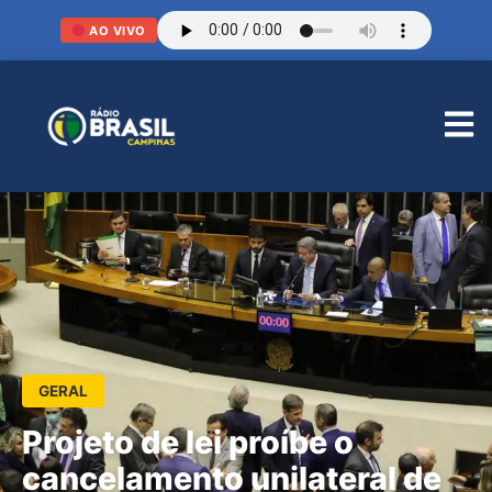
AO VIVO
GERAL
Projeto de lei proíbe o
cancelamento unilateral de