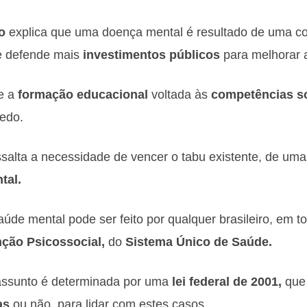
o
explica que uma doença mental é resultado de uma co
 e defende mais
investimentos públicos
para melhorar 
e a
formação educacional
voltada às
competências s
cedo.
salta a necessidade de vencer o tabu existente, de uma
tal.
 mental pode ser feito por qualquer brasileiro, em todo
ção Psicossocial,
do
Sistema Único de Saúde.
 assunto é determinada por uma
lei federal de 2001,
que 
as
ou não, para lidar com estes casos.