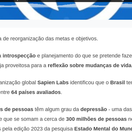
de reorganização das metas e objetivos.
a
introspecção
e planejamento do que se pretende faze
ja proveitosa para a
reflexão sobre mudanças de vida
anização global
Sapien Labs
identificou que o
Brasil
tem
ntre
64 países avaliados
.
s de pessoas
têm algum grau da
depressão
- uma das
- e que se somam a cerca de
300 milhões de pessoas
n
s pela edição 2023 da pesquisa
Estado Mental do Mun