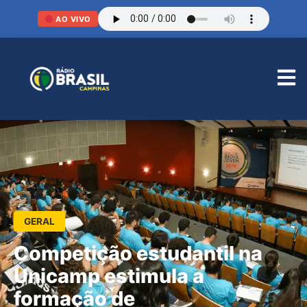
AO VIVO
GERAL
Competição estudantil na
Unicamp estimula a
formação de