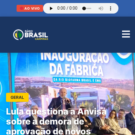
AO VIVO
GERAL
Lula questiona a Anvisa
sobre a demora de
aprovação de novos