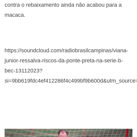
contra o rebaixamento ainda não acabou para a
macaca.
https://soundcloud.com/radiobrasilcampinas/viana-
junior-ressalva-riscos-da-ponte-preta-na-serie-b-
bec-13112023?
si=9bb619fdc4ef412286f4c499bf9b600d&utm_source