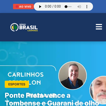
AO VIVO
ESPORTES
Ponte Preta vence a
Tombense e Guarani de olho