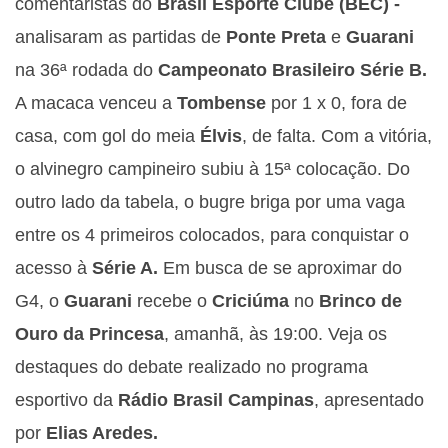
comentaristas do
Brasil Esporte Clube (BEC) -
analisaram as partidas de
Ponte Preta
e
Guarani
na 36ª rodada do
Campeonato Brasileiro Série B.
A macaca venceu a
Tombense
por 1 x 0, fora de
casa, com gol do meia
Élvis
, de falta. Com a vitória,
o alvinegro campineiro subiu à 15ª colocação. Do
outro lado da tabela, o bugre briga por uma vaga
entre os 4 primeiros colocados, para conquistar o
acesso à
Série A.
Em busca de se aproximar do
G4, o
Guarani
recebe o
Criciúma
no
Brinco de
Ouro da Princesa
, amanhã, às 19:00. Veja os
destaques do debate realizado no programa
esportivo da
Rádio Brasil Campinas
, apresentado
por
Elias Aredes.