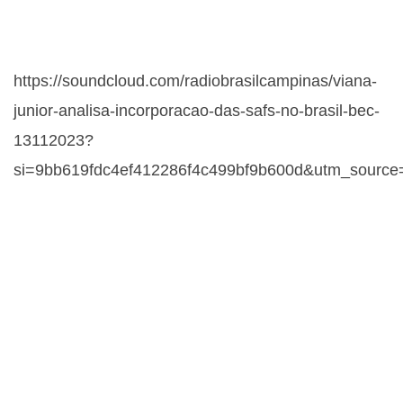
https://soundcloud.com/radiobrasilcampinas/viana-
junior-analisa-incorporacao-das-safs-no-brasil-bec-
13112023?
si=9bb619fdc4ef412286f4c499bf9b600d&utm_source