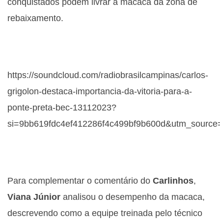
conquistados podem livrar a macaca da zona de
rebaixamento.
https://soundcloud.com/radiobrasilcampinas/carlos-
grigolon-destaca-importancia-da-vitoria-para-a-
ponte-preta-bec-13112023?
si=9bb619fdc4ef412286f4c499bf9b600d&utm_source
Para complementar o comentário do
Carlinhos
,
Viana
Júnior
analisou o desempenho da macaca,
descrevendo como a equipe treinada pelo técnico