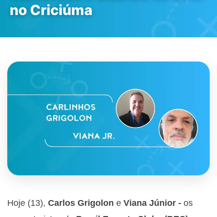
no Criciúma
Hoje (13),
Carlos Grigolon
e
Viana Júnior -
os