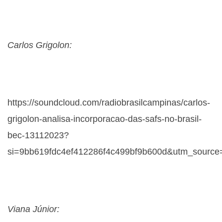
Carlos Grigolon:
https://soundcloud.com/radiobrasilcampinas/carlos-
grigolon-analisa-incorporacao-das-safs-no-brasil-
bec-13112023?
si=9bb619fdc4ef412286f4c499bf9b600d&utm_source
Viana Júnior: