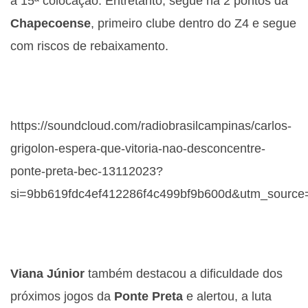
à 15ª colocação. Entretanto, segue há 2 pontos da
Chapecoense
, primeiro clube dentro do Z4 e segue
com riscos de rebaixamento.
https://soundcloud.com/radiobrasilcampinas/carlos-
grigolon-espera-que-vitoria-nao-desconcentre-
ponte-preta-bec-13112023?
si=9bb619fdc4ef412286f4c499bf9b600d&utm_source
Viana Júnior
também destacou a dificuldade dos
próximos jogos da
Ponte Preta
e alertou, a luta