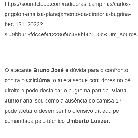
https://soundcloud.com/radiobrasilcampinas/carlos-
grigolon-analisa-planejamento-da-diretoria-bugrina-
bec-13112023?
si=9bb619fdc4ef412286f4c499bf9b600d&utm_source
O atacante
Bruno José
é dúvida para o confronto
contra o
Criciúma
, o atleta segue com dores no pé
direito e pode desfalcar o bugre na partida.
Viana
Júnior
analisou como a ausência do camisa 17
pode afetar o desempenho ofensivo da equipe
comandada pelo técnico
Umberto Louzer
.