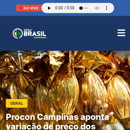
AO VIVO
GERAL
Procon Campinas aponta
variação de preço dos