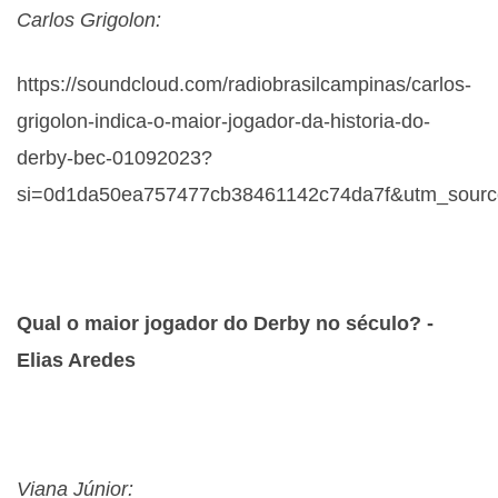
Carlos Grigolon:
https://soundcloud.com/radiobrasilcampinas/carlos-
grigolon-indica-o-maior-jogador-da-historia-do-
derby-bec-01092023?
si=0d1da50ea757477cb38461142c74da7f&utm_source
Qual o maior jogador do Derby no século? -
Elias Aredes
Viana Júnior: