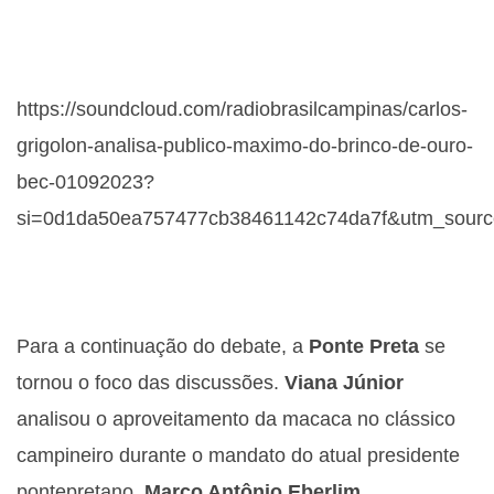
https://soundcloud.com/radiobrasilcampinas/carlos-
grigolon-analisa-publico-maximo-do-brinco-de-ouro-
bec-01092023?
si=0d1da50ea757477cb38461142c74da7f&utm_source
Para a continuação do debate, a
Ponte Preta
se
tornou o foco das discussões.
Viana Júnior
analisou o aproveitamento da macaca no clássico
campineiro durante o mandato do atual presidente
pontepretano,
Marco Antônio Eberlim.