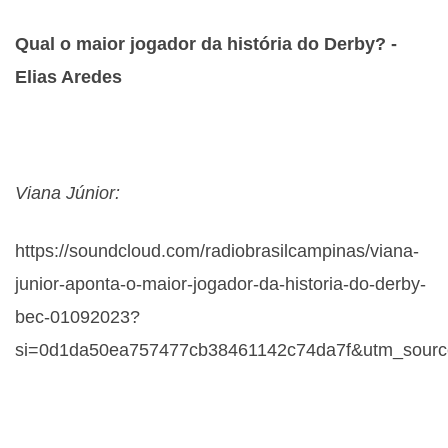
Qual o maior jogador da história do Derby? -
Elias Aredes
Viana Júnior:
https://soundcloud.com/radiobrasilcampinas/viana-
junior-aponta-o-maior-jogador-da-historia-do-derby-
bec-01092023?
si=0d1da50ea757477cb38461142c74da7f&utm_source