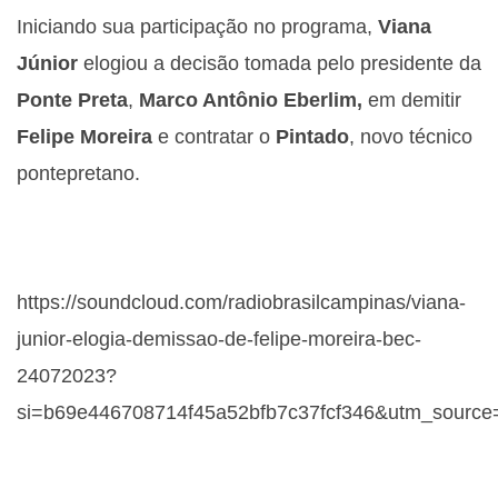
Iniciando sua participação no programa,
Viana
Júnior
elogiou a decisão tomada pelo presidente da
Ponte Preta
,
Marco Antônio Eberlim,
em demitir
Felipe Moreira
e contratar o
Pintado
, novo técnico
pontepretano.
https://soundcloud.com/radiobrasilcampinas/viana-
junior-elogia-demissao-de-felipe-moreira-bec-
24072023?
si=b69e446708714f45a52bfb7c37fcf346&utm_source