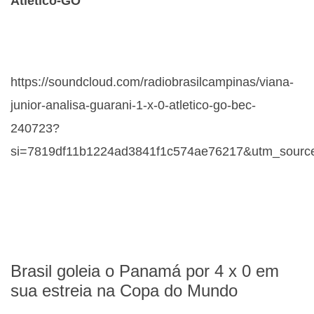
Atlético-GO
https://soundcloud.com/radiobrasilcampinas/viana-
junior-analisa-guarani-1-x-0-atletico-go-bec-
240723?
si=7819df11b1224ad3841f1c574ae76217&utm_source
Brasil goleia o Panamá por 4 x 0 em
sua estreia na Copa do Mundo